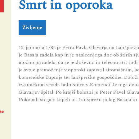
Smrt in oporoka
Življenje
12. januarja 1784 je Petra Pavla Glavarja na Lanšprežu
je Basaja zadela kap in je naslednjega dne ob štirih zj
močno prizadela, da se je duševno in telesno strt tudi 
je svoje premoženje v oporoki zapustil siromašnim, bo
komendske župnije ter lanšperške gospoščine. Določil 
izkupičkom sezida bolnišnica v Komendi. Iz tega denar
Glavarjev špital. Po krajši bolezni je Peter Pavel Glav
Pokopali so ga v kapeli na Lanšprežu poleg Basaja in ta
ee