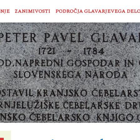
ENJE
ZANIMIVOSTI
PODROČJA GLAVARJEVEGA DEL
Duhovnost
Pastorala
Izobraževanje
Dobrodelnost
Gospodarstvo s kmetijstvom
Čebelarstvo