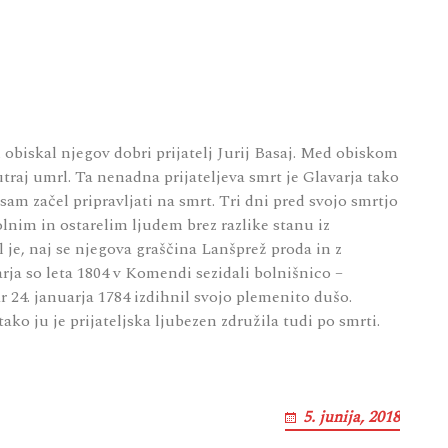
 obiskal njegov dobri prijatelj Jurij Basaj. Med obiskom
utraj umrl. Ta nenadna prijateljeva smrt je Glavarja tako
sam začel pripravljati na smrt. Tri dni pred svojo smrtjo
lnim in ostarelim ljudem brez razlike stanu iz
je, naj se njegova graščina Lanšprež proda in z
ja so leta 1804 v Komendi sezidali bolnišnico –
ar 24. januarja 1784 izdihnil svojo plemenito dušo.
ko ju je prijateljska ljubezen združila tudi po smrti.
5. junija, 2018