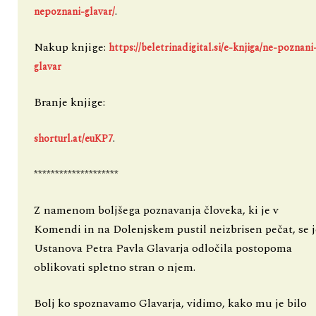
.
nepoznani-glavar/
Nakup knjige:
https://beletrinadigital.si/e-knjiga/ne-poznani
glavar
Branje knjige:
.
shorturl.at/euKP7
********************
Z namenom boljšega poznavanja človeka, ki je v
Komendi in na Dolenjskem pustil neizbrisen pečat, se j
Ustanova Petra Pavla Glavarja odločila postopoma
oblikovati spletno stran o njem.
Bolj ko spoznavamo Glavarja, vidimo, kako mu je bilo